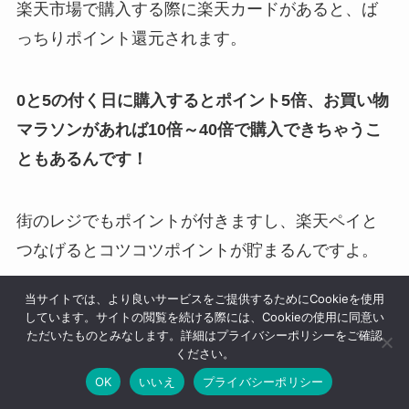
楽天市場で購入する際に楽天カードがあると、ば
っちりポイント還元されます。
0と5の付く日に購入するとポイント5倍、お買い物
マラソンがあれば10倍～40倍で購入できちゃうこ
ともあるんです！
街のレジでもポイントが付きますし、楽天ペイと
つなげるとコツコツポイントが貯まるんですよ。
当サイトでは、より良いサービスをご提供するためにCookieを使用
私も普段からフル活用していて、もはや生活の一
しています。サイトの閲覧を続ける際には、Cookieの使用に同意い
ただいたものとみなします。詳細はプライバシーポリシーをご確認
部になっています。
ください。
OK
いいえ
プライバシーポリシー
とってもオトクなので、楽天市場で検討している