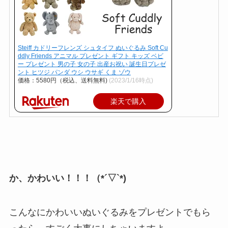
Steiff カドリーフレンズ シュタイフ ぬいぐるみ Soft Cu
ddly Friends アニマル プレゼント ギフト キッズ ベビ
ー プレゼント 男の子 女の子 出産お祝い 誕生日プレゼ
ント ヒツジ パンダ ウシ ウサギ くま ゾウ
価格：5580円（税込、送料無料)
(2023/1/16時点)
楽天で購入
か、かわいい！！！（*´▽`*)
こんなにかわいいぬいぐるみをプレゼントでもら