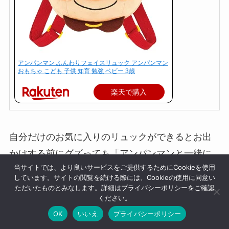
アンパンマン ふんわりフェイスリュック アンパンマン
おもちゃ こども 子供 知育 勉強 ベビー 3歳
楽天で購入
自分だけのお気に入りのリュックができるとお出
かけする前にグズっても「アンパンマンと一緒に
当サイトでは、より良いサービスをご提供するためにCookieを使用
いこうか！」と言えたり、なにかと便利ですよ♪
しています。サイトの閲覧を続ける際には、Cookieの使用に同意い
ただいたものとみなします。詳細はプライバシーポリシーをご確認
ください。
OK
いいえ
プライバシーポリシー