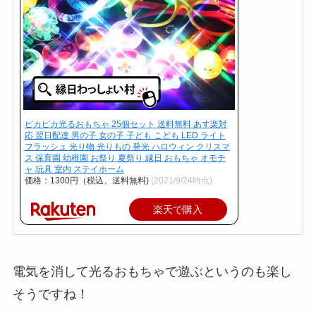
ピカピカ光るおもちゃ 25個セット 送料無料 あす楽対
応 翌日配達 男の子 女の子 子ども こども LED ライト
フラッシュ 光り物 光りもの 発光 ハロウィン クリスマ
ス 保育園 幼稚園 お祭り 夏祭り 縁日 おもちゃ オモチ
ャ 玩具 室内 ステイホーム
価格：1300円（税込、送料無料)
(2021/9/24時点)
楽天で購入
電気を消して光るおもちゃで遊ぶというのも楽し
そうですね！